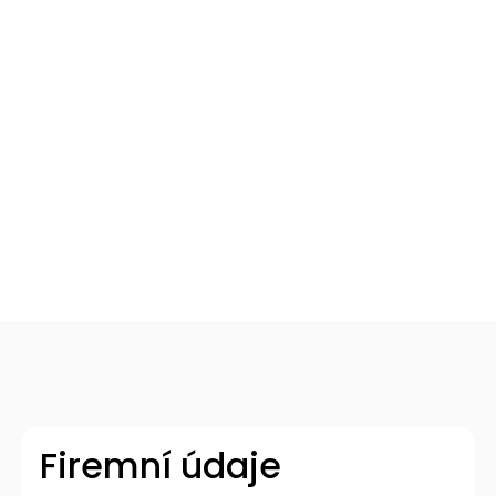
Martin Hoidar
Partner humancraftu a
zároveň nejmilejší člověk na
světě
Zavolat Martinovi
Firemní údaje