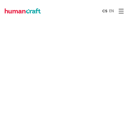
EN
CS
Spojte se s
námi!
Máte zájem o trénink, chcete se na něco zeptat nebo
si jen popovídat? Pak nám napište zprávu přes
kontaktní formulář nebo klidně i na email
hello@humancraft.cz
.
Mobil
+420 777 023 503
Email