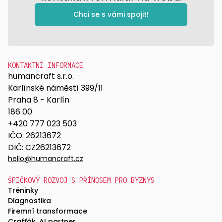
Chci se s vámi spojit!
KONTAKTNÍ INFORMACE
humancraft s.r.o.
Karlínské náměstí 399/11
Praha 8 - Karlín
186 00
+420 777 023 503
IČO: 26213672
DIČ: CZ26213672
hello@humancraft.cz
ŠPIČKOVÝ ROZVOJ S PŘÍNOSEM PRO BYZNYS
Tréninky
Diagnostika
Firemní transformace
Crafťák, AI partner