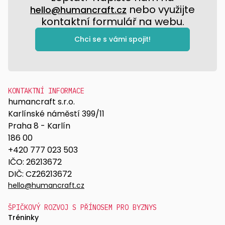
nebo využijte
hello@humancraft.cz
kontaktní formulář na webu.
Chci se s vámi spojit!
KONTAKTNÍ INFORMACE
humancraft s.r.o.
Karlínské náměstí 399/11
Praha 8 - Karlín
186 00
+420 777 023 503
IČO: 26213672
DIČ: CZ26213672
hello@humancraft.cz
ŠPIČKOVÝ ROZVOJ S PŘÍNOSEM PRO BYZNYS
Tréninky