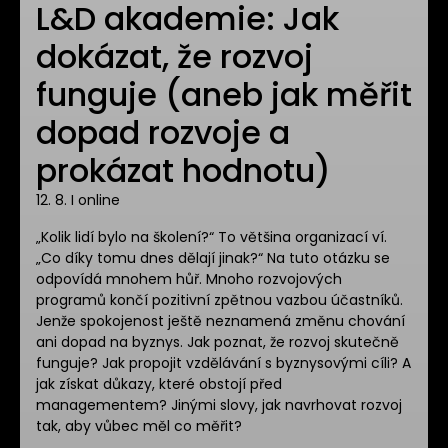
L&D akademie: Jak
dokázat, že rozvoj
funguje (aneb jak měřit
dopad rozvoje a
prokázat hodnotu)
12. 8. I online
​„Kolik lidí bylo na školení?“ To většina organizací ví. ​
„Co díky tomu dnes dělají jinak?“ Na tuto otázku se
odpovídá mnohem hůř. ​Mnoho rozvojových
programů končí pozitivní zpětnou vazbou účastníků.
Jenže spokojenost ještě neznamená změnu chování
ani dopad na byznys. ​Jak poznat, že rozvoj skutečně
funguje? Jak propojit vzdělávání s byznysovými cíli? A
jak získat důkazy, které obstojí před
managementem? Jinými slovy, jak navrhovat rozvoj
tak, aby vůbec měl co měřit?