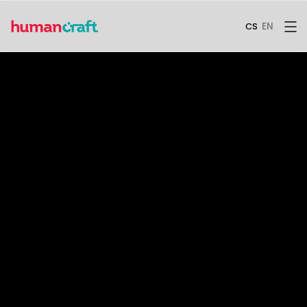
EN
CS
Pomáháme
firmám být
úspěšnější díky
lidem.