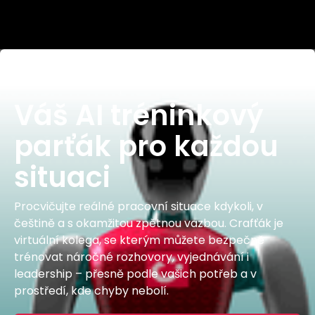
Váš AI tréninkový
parťák pro každou
situaci
Procvičujte reálné pracovní situace kdykoli, v
češtině a s okamžitou zpětnou vazbou. Crafťák je
virtuální kolega, se kterým můžete bezpečně
trénovat náročné rozhovory, vyjednávání i
leadership – přesně podle vašich potřeb a v
prostředí, kde chyby nebolí.