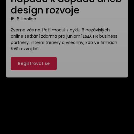
design rozvoje
16. 6. I online
Zveme vás na třetí modul z cyklu 6 nezávislých
online setkání zdarma pro juniorní L&D, HR business
partnery, interní trenéry a všechny, kdo ve firmách
řeší rozvoj lidí.
Registrovat se