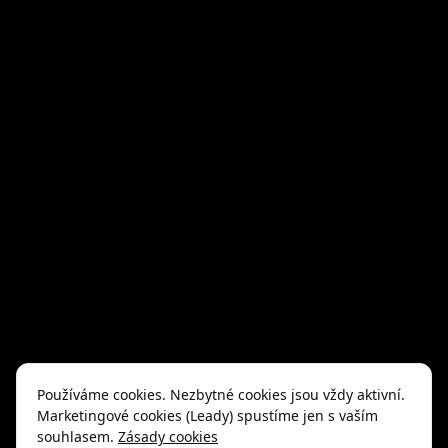
ŠPIČKOVÝ ROZVOJ S PŘÍNOSEM PRO BYZNYS
Tréninky
Diagnostika
Firemní transformace
Crafťák, AI partner
Případové studie
Blog
O humancraftu
Kontakt
Odebírat náš newsletter
/
GDPR
Používáme cookies. Nezbytné cookies jsou vždy aktivní.
Marketingové cookies (Leady) spustíme jen s vaším
souhlasem.
Zásady cookies
© 2025, humancraft