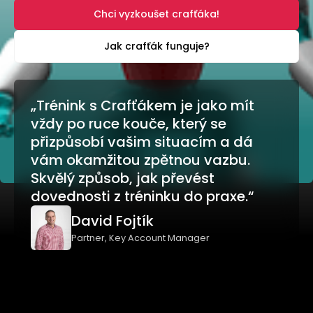
Chci vyzkoušet crafťáka!
Jak crafťák funguje?
„Trénink s Crafťákem je jako mít
vždy po ruce kouče, který se
přizpůsobí vašim situacím a dá
vám okamžitou zpětnou vazbu.
Skvělý způsob, jak převést
dovednosti z tréninku do praxe.“
David Fojtík
Partner, Key Account Manager