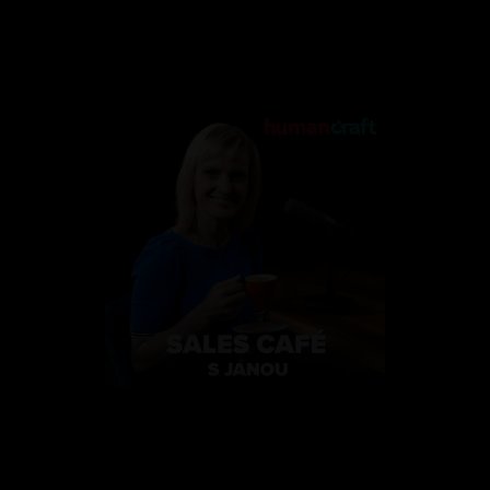
Sales Café s Janou
Podcasty Sales Cafe s Janou jsou inspirativní