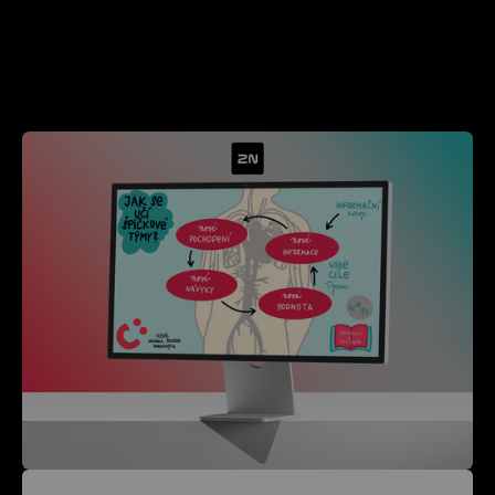
Kde jsme již
pomohli