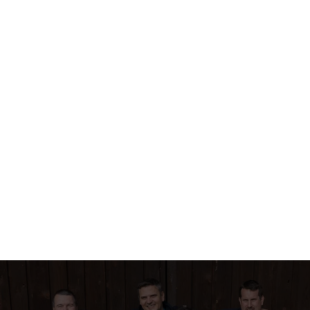
í transformaci nevede technologie. Vedou ji m
ansformaci nevede technologie.Vedou ji manažeři. Kdo ve
romění investice do AI v lepší práci týmů? Největší
gitální transformace často není technologie. Je to
strategií firmy a každodenním chováním lidí, kteří ji mají
ota.
, 2026