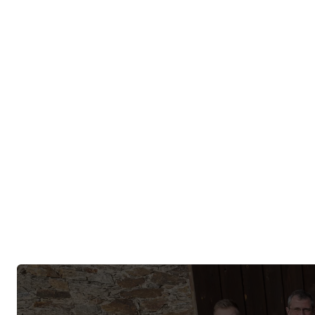
Digitáln
Digitální tr
vaší firmě p
překážkou di
mezera mezi 
uvést do živ
July 28
LIDÉ