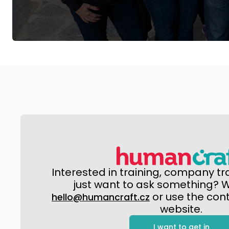
Interested in training, company tr
just want to ask something? Wr
or use the con
hello@humancraft.cz
website.
I want to get in