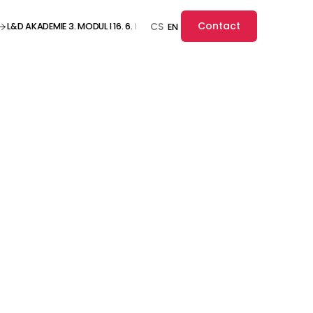
Contact
L&D AKADEMIE 3. MODUL I 16. 6. I ONLINE ··· L&D AKADEMIE 3. MODUL I 16. 6. I O
CS
EN