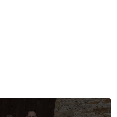
anažeři.