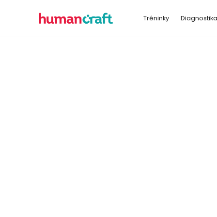
Tréninky
Diagnostik
reflexí
p