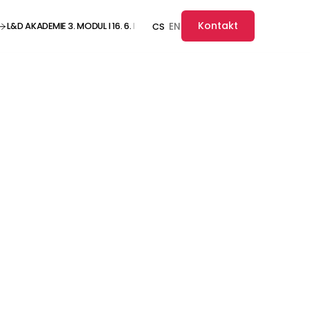
Kontakt
L&D AKADEMIE 3. MODUL I 16. 6. I ONLINE ··· L&D AKADEMIE 3. MODUL I 16. 6. I O
EN
CS
prožitkem