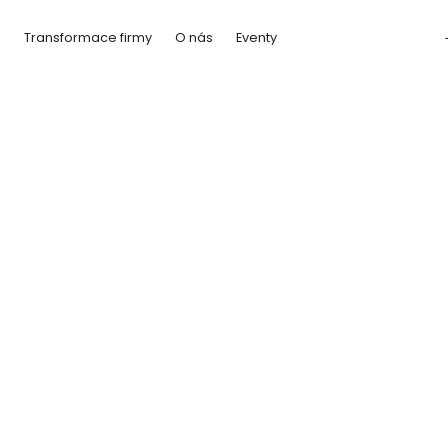
a
Transformace firmy
O nás
Eventy
raktickým přesahem