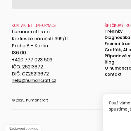
KONTAKTNÍ INFORMACE
ŠPIČKOVÝ RO
humancraft s.r.o.
Tréninky
Diagnostika
Karlínské náměstí 399/11
Firemní tra
Praha 8 - Karlín
Crafťák, AI 
186 00
Případové s
+420 777 023 503
Blog
IČO: 26213672
O humancra
DIČ: CZ26213672
Kontakt
hello@humancraft.cz
© 2025, humancraft
Používáme 
spustíme j
Nastavení cookies