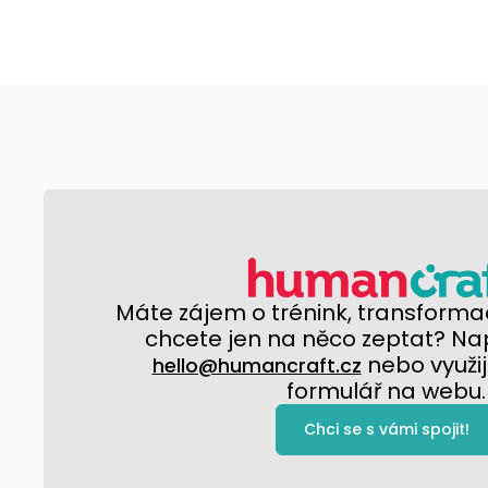
Máte zájem o trénink, transformac
chcete jen na něco zeptat? Na
nebo využij
hello@humancraft.cz
formulář na webu.
Chci se s vámi spojit!