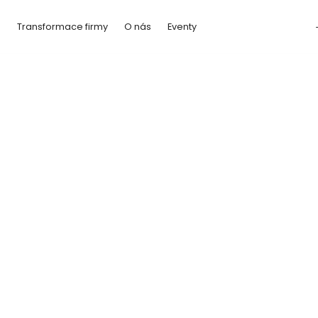
a
Transformace firmy
O nás
Eventy