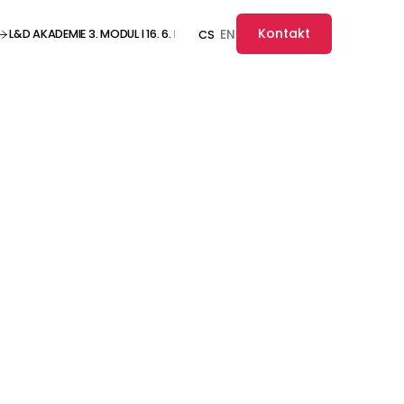
Kontakt
L&D AKADEMIE 3. MODUL I 16. 6. I ONLINE ··· L&D AKADEMIE 3. MODUL I 16. 6. I O
EN
CS