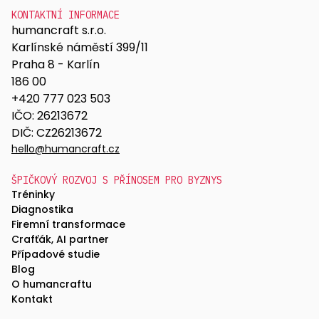
KONTAKTNÍ INFORMACE
humancraft s.r.o.
Karlínské náměstí 399/11
Praha 8 - Karlín
186 00
+420 777 023 503
IČO: 26213672
DIČ: CZ26213672
hello@humancraft.cz
ŠPIČKOVÝ ROZVOJ S PŘÍNOSEM PRO BYZNYS
Tréninky
Diagnostika
Firemní transformace
Crafťák, AI partner
Případové studie
Blog
O humancraftu
Kontakt