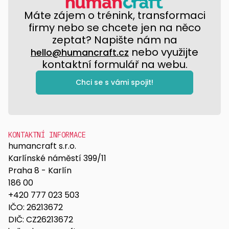
Máte zájem o trénink, transformaci
firmy nebo se chcete jen na něco
zeptat? Napište nám na
nebo využijte
hello@humancraft.cz
kontaktní formulář na webu.
Chci se s vámi spojit!
KONTAKTNÍ INFORMACE
humancraft s.r.o.
Karlínské náměstí 399/11
Praha 8 - Karlín
186 00
+420 777 023 503
IČO: 26213672
DIČ: CZ26213672