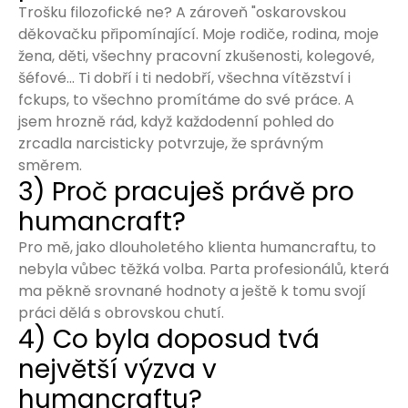
Trošku filozofické ne? A zároveň "oskarovskou
děkovačku připomínající. Moje rodiče, rodina, moje
žena, děti, všechny pracovní zkušenosti, kolegové,
šéfové... Ti dobří i ti nedobří, všechna vítězství i
fckups, to všechno promítáme do své práce. A
jsem hrozně rád, když každodenní pohled do
zrcadla narcisticky potvrzuje, že správným
směrem.
3) Proč pracuješ právě pro
humancraft?
Pro mě, jako dlouholetého klienta humancraftu, to
nebyla vůbec těžká volba. Parta profesionálů, která
ma pěkně srovnané hodnoty a ještě k tomu svojí
práci dělá s obrovskou chutí.
4) Co byla doposud tvá
největší výzva v
humancraftu?