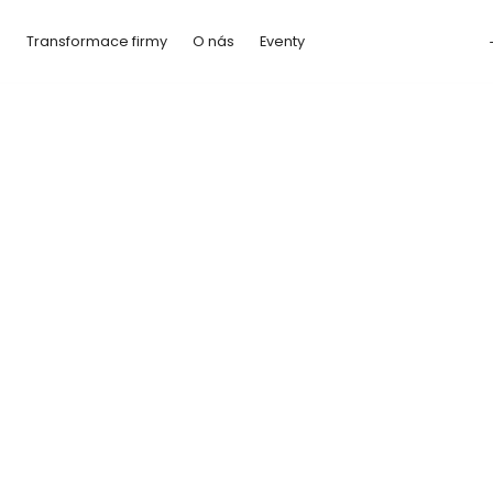
a
Transformace firmy
O nás
Eventy