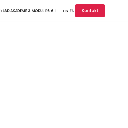
Kontakt
L&D AKADEMIE 3. MODUL I 16. 6. I ONLINE ··· L&D AKADEMIE 3. MODUL I 16. 6. I O
EN
CS