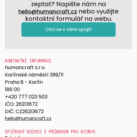
zeptat? Napište nám na
nebo využijte
hello@humancraft.cz
kontaktní formulář na webu.
Chci se s vámi spojit!
KONTAKTNÍ INFORMACE
humancraft s.r.o.
Karlínské náměstí 399/11
Praha 8 - Karlín
186 00
+420 777 023 503
IČO: 26213672
DIČ: CZ26213672
hello@humancraft.cz
ŠPIČKOVÝ ROZVOJ S PŘÍNOSEM PRO BYZNYS