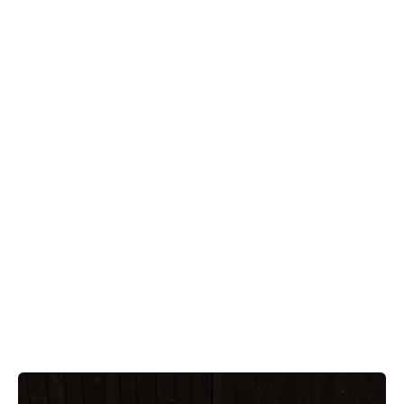
Digitální transformaci nevede
technologie. Vedou ji manažeři.
Digitální transformaci nevede
technologie.Vedou ji manažeři. Kdo ve vaší
firmě promění investice do AI v lepší práci
týmů? Největší překážkou digitální
transformace často není technologie. Je
to mezera mezi strategií firmy a
každodenním chováním lidí, kteří ji mají
uvést do života.
July 28, 2026
LIDÉ