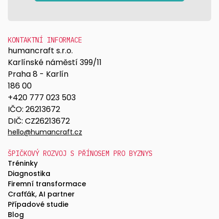
KONTAKTNÍ INFORMACE
humancraft s.r.o.
Karlínské náměstí 399/11
Praha 8 - Karlín
186 00
+420 777 023 503
IČO: 26213672
DIČ: CZ26213672
hello@humancraft.cz
ŠPIČKOVÝ ROZVOJ S PŘÍNOSEM PRO BYZNYS
Tréninky
Diagnostika
Firemní transformace
Crafťák, AI partner
Případové studie
Blog