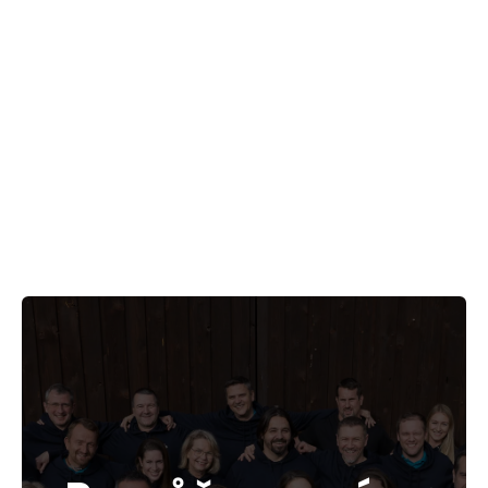
firmě promění investice do AI v lepší práci
týmů? Největší překážkou digitální
transformace často není technologie. Je
to mezera mezi strategií firmy a
každodenním chováním lidí, kteří ji mají
uvést do života.
July 28, 2026
LIDÉ