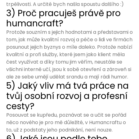
trpělivosti. A určitě bych našla spoustu dalšího :)
3) Proč pracuješ právě pro
humancraft?
Protože souzním s jejich hodnotami a představami o
tom, jak může kvalitní rozvoj a péče o lidi ve firmách
posunout jejich byznys o míle daleko. Protože nabízí
kvalitní a profi služby, které jsem jako klient měla
čest využívat a díky tomu jim věřím, neustále se
všichni interně učí, jsou k sobě otevření a zároveň si
ale ze sebe umějí udělat srandu a mají rádi humor.
5) Jaký vliv má tvá práce na
tvůj osobní rozvoj a profesní
cesty?
Posouvat se kupředu, poznávat se a učit se pořád
něco nového je pro mě důležité, v Humancraftu o
to, už z podstaty jeho podnikání, není nouze.
6) Jaké jsou podle tebe