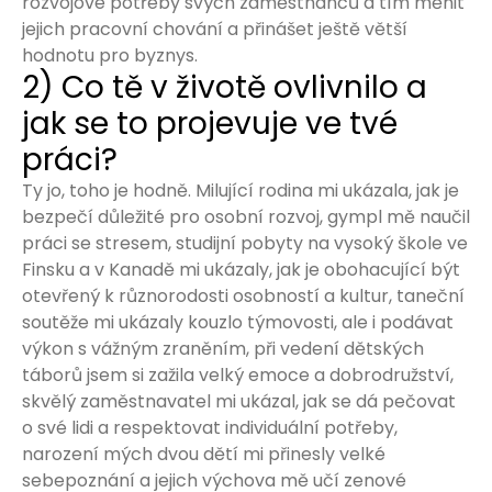
rozvojové potřeby svých zaměstnanců a tím měnit
jejich pracovní chování a přinášet ještě větší
hodnotu pro byznys.
2) Co tě v životě ovlivnilo a
jak se to projevuje ve tvé
práci?
Ty jo, toho je hodně. Milující rodina mi ukázala, jak je
bezpečí důležité pro osobní rozvoj, gympl mě naučil
práci se stresem, studijní pobyty na vysoký škole ve
Finsku a v Kanadě mi ukázaly, jak je obohacující být
otevřený k různorodosti osobností a kultur, taneční
soutěže mi ukázaly kouzlo týmovosti, ale i podávat
výkon s vážným zraněním, při vedení dětských
táborů jsem si zažila velký emoce a dobrodružství,
skvělý zaměstnavatel mi ukázal, jak se dá pečovat
o své lidi a respektovat individuální potřeby,
narození mých dvou dětí mi přinesly velké
sebepoznání a jejich výchova mě učí zenové