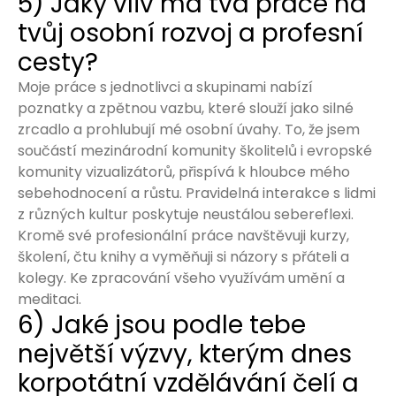
5) Jaký vliv má tvá práce na
tvůj osobní rozvoj a profesní
cesty?
Moje práce s jednotlivci a skupinami nabízí
poznatky a zpětnou vazbu, které slouží jako silné
zrcadlo a prohlubují mé osobní úvahy. To, že jsem
součástí mezinárodní komunity školitelů i evropské
komunity vizualizátorů, přispívá k hloubce mého
sebehodnocení a růstu. Pravidelná interakce s lidmi
z různých kultur poskytuje neustálou sebereflexi.
Kromě své profesionální práce navštěvuji kurzy,
školení, čtu knihy a vyměňuji si názory s přáteli a
kolegy. Ke zpracování všeho využívám umění a
meditaci.
6) Jaké jsou podle tebe
největší výzvy, kterým dnes
korpotátní vzdělávání čelí a