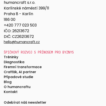
humancraft s.r.o.
Karlínské náměstí 399/11
Praha 8 - Karlín
186 00
+420 777 023 503
IČO: 26213672
DIČ: CZ26213672
hello@humancraft.cz
ŠPIČKOVÝ ROZVOJ S PŘÍNOSEM PRO BYZNYS
Tréninky
Diagnostika
Firemní transformace
Crafťák, AI partner
Případové studie
Blog
O humancraftu
Kontakt
Odebírat náš newsletter