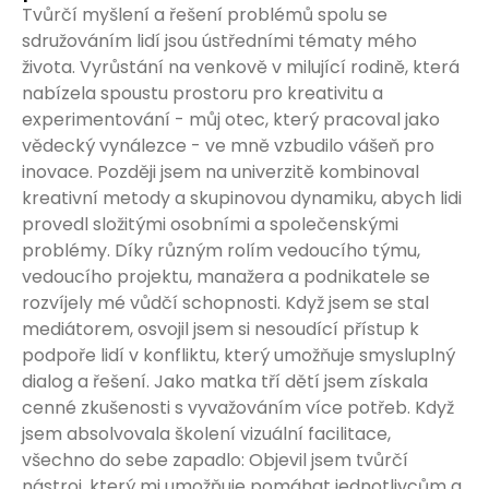
Tvůrčí myšlení a řešení problémů spolu se
sdružováním lidí jsou ústředními tématy mého
života. Vyrůstání na venkově v milující rodině, která
nabízela spoustu prostoru pro kreativitu a
experimentování - můj otec, který pracoval jako
vědecký vynálezce - ve mně vzbudilo vášeň pro
inovace. Později jsem na univerzitě kombinoval
kreativní metody a skupinovou dynamiku, abych lidi
provedl složitými osobními a společenskými
problémy. Díky různým rolím vedoucího týmu,
vedoucího projektu, manažera a podnikatele se
rozvíjely mé vůdčí schopnosti. Když jsem se stal
mediátorem, osvojil jsem si nesoudící přístup k
podpoře lidí v konfliktu, který umožňuje smysluplný
dialog a řešení. Jako matka tří dětí jsem získala
cenné zkušenosti s vyvažováním více potřeb. Když
jsem absolvovala školení vizuální facilitace,
všechno do sebe zapadlo: Objevil jsem tvůrčí
nástroj, který mi umožňuje pomáhat jednotlivcům a