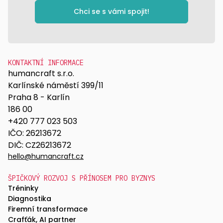
Chci se s vámi spojit!
KONTAKTNÍ INFORMACE
humancraft s.r.o.
Karlínské náměstí 399/11
Praha 8 - Karlín
186 00
+420 777 023 503
IČO: 26213672
DIČ: CZ26213672
hello@humancraft.cz
ŠPIČKOVÝ ROZVOJ S PŘÍNOSEM PRO BYZNYS
Tréninky
Diagnostika
Firemní transformace
Crafťák, AI partner