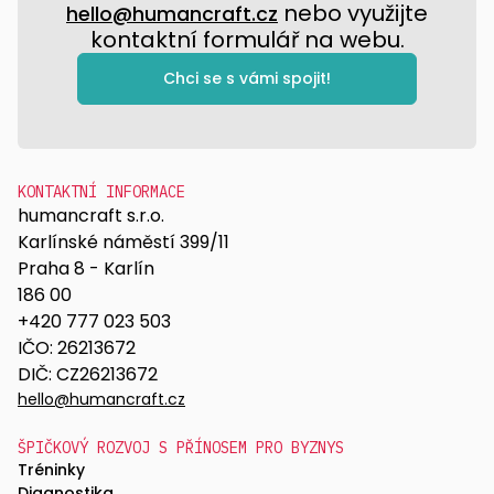
nebo využijte
hello@humancraft.cz
kontaktní formulář na webu.
Chci se s vámi spojit!
KONTAKTNÍ INFORMACE
humancraft s.r.o.
Karlínské náměstí 399/11
Praha 8 - Karlín
186 00
+420 777 023 503
IČO: 26213672
DIČ: CZ26213672
hello@humancraft.cz
ŠPIČKOVÝ ROZVOJ S PŘÍNOSEM PRO BYZNYS
Tréninky
Diagnostika