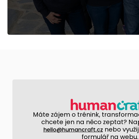
Máte zájem o trénink, transformac
chcete jen na něco zeptat? Na
nebo využij
hello@humancraft.cz
formulář na webu.