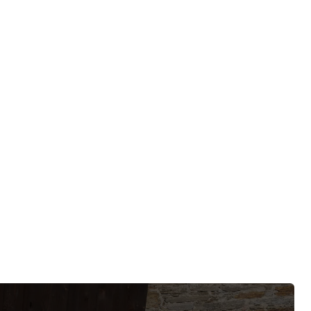
anažeři.