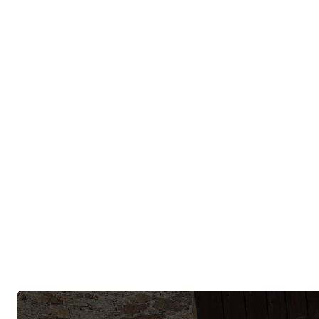
Digitáln
Digitální tr
vaší firmě p
překážkou di
mezera mezi 
uvést do živ
July 28
LIDÉ