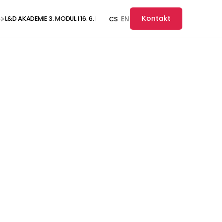
Kontakt
L&D AKADEMIE 3. MODUL I 16. 6. I ONLINE ··· L&D AKADEMIE 3. MODUL I 16. 6. I O
EN
CS