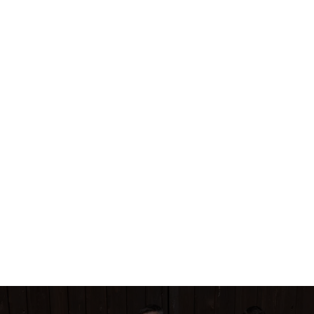
í transformaci nevede technologie. Vedou ji m
ansformaci nevede technologie.Vedou ji manažeři. Kdo ve
romění investice do AI v lepší práci týmů? Největší
gitální transformace často není technologie. Je to
strategií firmy a každodenním chováním lidí, kteří ji mají
ota.
, 2026