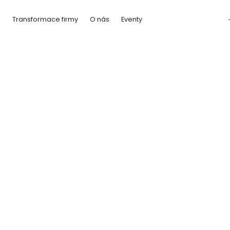
a
Transformace firmy
O nás
Eventy