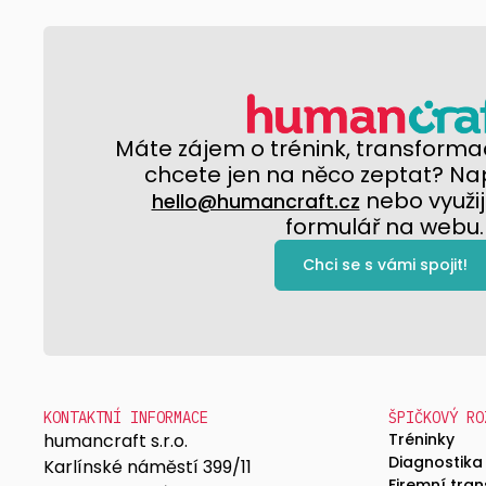
Máte zájem o trénink, transformac
chcete jen na něco zeptat? Na
nebo využij
hello@humancraft.cz
formulář na webu.
Chci se s vámi spojit!
KONTAKTNÍ INFORMACE
ŠPIČKOVÝ RO
humancraft s.r.o.
Tréninky
Diagnostika
Karlínské náměstí 399/11
Firemní tra