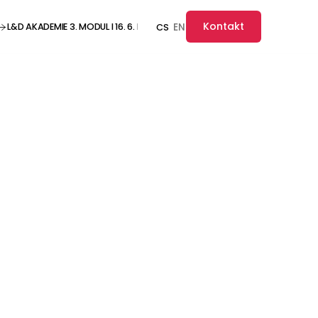
Kontakt
L&D AKADEMIE 3. MODUL I 16. 6. I ONLINE ··· L&D AKADEMIE 3. MODUL I 16. 6. I O
EN
CS